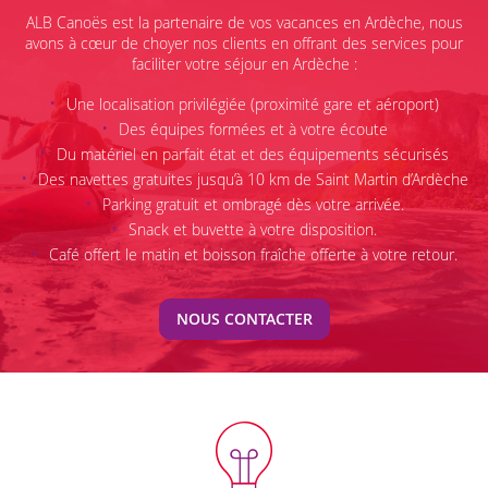
ALB Canoës est la partenaire de vos vacances en Ardèche, nous
avons à cœur de choyer nos clients en offrant des services pour
faciliter votre séjour en Ardèche :
Une localisation privilégiée (proximité gare et aéroport)
Des équipes formées et à votre écoute
Du matériel en parfait état et des équipements sécurisés
Des navettes gratuites jusqu’à 10 km de Saint Martin d’Ardèche
Parking gratuit et ombragé dès votre arrivée.
Snack et buvette à votre disposition.
Café offert le matin et boisson fraîche offerte à votre retour.
NOUS CONTACTER