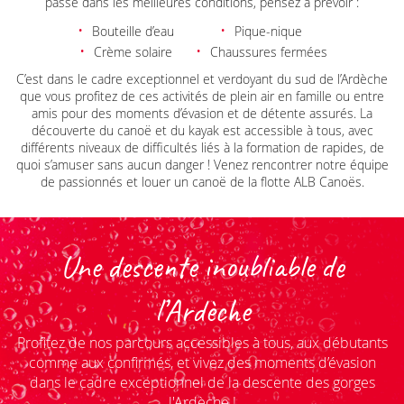
passe dans les meilleures conditions, pensez à prévoir :
Bouteille d’eau
Pique-nique
Crème solaire
Chaussures fermées
C’est dans le cadre exceptionnel et verdoyant du sud de l’Ardèche
que vous profitez de ces activités de plein air en famille ou entre
amis pour des moments d’évasion et de détente assurés. La
découverte du canoë et du kayak est accessible à tous, avec
différents niveaux de difficultés liés à la formation de rapides, de
quoi s’amuser sans aucun danger ! Venez rencontrer notre équipe
de passionnés et louer un canoë de la flotte ALB Canoës.
Une descente inoubliable de
l’Ardèche
Profitez de nos parcours accessibles à tous, aux débutants
comme aux confirmés,
et vivez des moments d’évasion
dans le cadre exceptionnel de la descente des gorges
l'Ardèche !