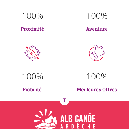
grâce à ses méandres. Absolument tout est là pour vous faire
passer des vacances inoubliables. Les Gorges de l’Ardèche
100
%
100
%
sont idéales pour des hébergements sportifs ou de loisirs.
Chaque année, les touristes sont nombreux en Ardèche pour
la découverte, les activités de plein air et les aventures
Proximité
Aventure
d’évasion. Afin de profiter des petits paradis cachés et de
paysages spectaculaires, embarquez dans un canoë ou un
kayak pour une traversée paisible sur certaines de la plus
belle rivière de France. Alors, quand allez-vous partir à la
découverte de l’un des plus beaux sites touristiques de
France ?
100
%
100
%
Des endroits à ne pas manquer
Les Gorges de l’Ardèche longent des villages qui ne manquent
pas de charmer toute la famille : Vallon Pont d’Arc, Saint-
Fiabilité
Meilleures Offres
Martin d’Ardèche, Le Garn...
Elles font partie des 153 réserves naturelles qui protègent les
plus beaux sites de France : c’est un lieu idéal pour intéresser
les enfants à la faune et la flore de la région. La réserve
naturelle est un paradis pour les amateurs du canoë-kayak.
Des nombreuses grottes des Gorges de l’Ardèche sont
également accessibles pour des visites insolites en famille.